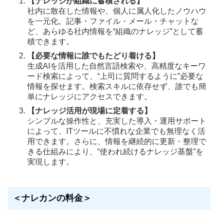
【ナレッジが組織に蓄積される】
社内に散在した情報や、個人に属人化したノウハウ
を一元化。記事・ファイル・メール・チャットな
ど、あらゆる社内情報を“組織のナレッジ”として蓄
積できます。
【必要な情報に誰でもたどり着ける】
生成AIを活用した自然言語検索や、高精度なキーワ
ード検索によって、“上司に質問するように”必要な
情報を探せます。検索スキルに依存せず、誰でも簡
単にナレッジにアクセスできます。
【ナレッジ活用が現場に定着する】
シンプルな操作性と、充実した導入・運用サポート
によって、ITツールに不慣れな企業でも無理なく活
用できます。さらに、情報を継続的に更新・整理で
きる仕組みにより、“使われ続けるナレッジ基盤”を
実現します。
＜ナレカンの料金＞