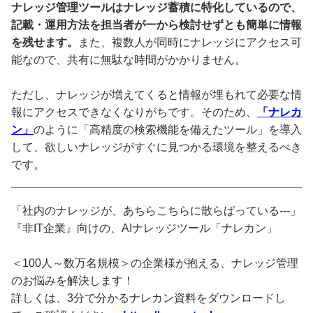
ナレッジ管理ツールはナレッジ蓄積に特化しているので、
記載・運用方法を担当者が一から検討せずとも簡単に情報
を残せます。
また、複数人が同時にナレッジにアクセス可
能なので、共有に無駄な時間がかかりません。
ただし、ナレッジが増えてくると情報が埋もれて必要な情
報にアクセスできなくなりがちです。そのため、
「ナレカ
ン」
のように「高精度の検索機能を備えたツール」を導入
して、欲しいナレッジがすぐに見つかる環境を整えるべき
です。
「社内のナレッジが、あちらこちらに散らばっている---」
『非IT企業』向けの、AIナレッジツール「ナレカン」
＜100人～数万名規模＞の企業様が抱える、ナレッジ管理
のお悩みを解決します！
詳しくは、3分で分かるナレカン資料をダウンロードし