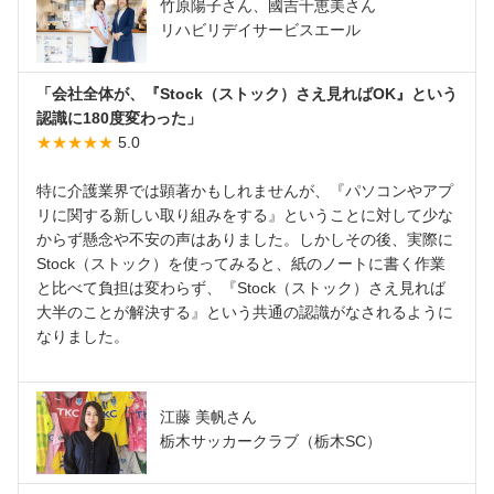
竹原陽子さん、國吉千恵美さん
リハビリデイサービスエール
「会社全体が、『Stock（ストック）さえ見ればOK』という
認識に180度変わった」
★★★★★
5.0
特に介護業界では顕著かもしれませんが、『パソコンやアプ
リに関する新しい取り組みをする』ということに対して少な
からず懸念や不安の声はありました。しかしその後、実際に
Stock（ストック）を使ってみると、紙のノートに書く作業
と比べて負担は変わらず、『Stock（ストック）さえ見れば
大半のことが解決する』という共通の認識がなされるように
なりました。
江藤 美帆さん
栃木サッカークラブ（栃木SC）