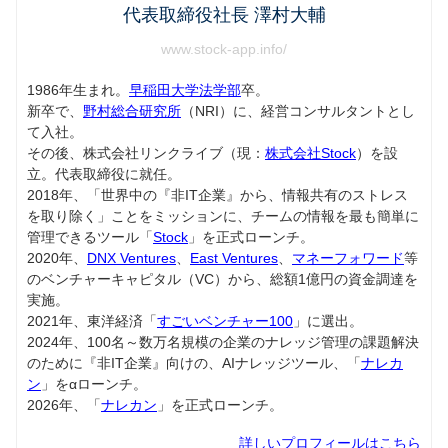
代表取締役社長 澤村大輔
www.stock-app.info/
1986年生まれ。
早稲田大学法学部
卒。
新卒で、
野村総合研究所
（NRI）に、経営コンサルタントとし
て入社。
その後、株式会社リンクライブ（現：
株式会社Stock
）を設
立。代表取締役に就任。
2018年、「世界中の『非IT企業』から、情報共有のストレス
を取り除く」ことをミッションに、チームの情報を最も簡単に
管理できるツール「
Stock
」を正式ローンチ。
2020年、
DNX Ventures
、
East Ventures
、
マネーフォワード
等
のベンチャーキャピタル（VC）から、総額1億円の資金調達を
実施。
2021年、東洋経済「
すごいベンチャー100
」に選出。
2024年、100名～数万名規模の企業のナレッジ管理の課題解決
のために『非IT企業』向けの、AIナレッジツール、「
ナレカ
ン
」をαローンチ。
2026年、「
ナレカン
」を正式ローンチ。
詳しいプロフィールはこちら