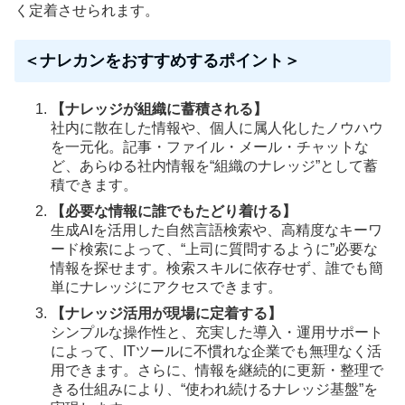
く定着させられます。
＜ナレカンをおすすめするポイント＞
【ナレッジが組織に蓄積される】
社内に散在した情報や、個人に属人化したノウハウ
を一元化。記事・ファイル・メール・チャットな
ど、あらゆる社内情報を“組織のナレッジ”として蓄
積できます。
【必要な情報に誰でもたどり着ける】
生成AIを活用した自然言語検索や、高精度なキーワ
ード検索によって、“上司に質問するように”必要な
情報を探せます。検索スキルに依存せず、誰でも簡
単にナレッジにアクセスできます。
【ナレッジ活用が現場に定着する】
シンプルな操作性と、充実した導入・運用サポート
によって、ITツールに不慣れな企業でも無理なく活
用できます。さらに、情報を継続的に更新・整理で
きる仕組みにより、“使われ続けるナレッジ基盤”を