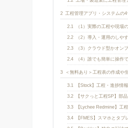
1.2
工場・製造業に工程管理
2
工程管理アプリ・システムの4
2.1
（1）実際の工程や現場
2.2
（2）導入・運用のしや
2.3
（3）クラウド型かオン
2.4
（4）誰でも簡単に操作
3
＜無料あり＞工程表の作成や生
3.1
【Stock】工程・進捗
3.2
【サクっと工程SP】部
3.3
【Lychee Redmin
3.4
【FMES】スマホとタブ