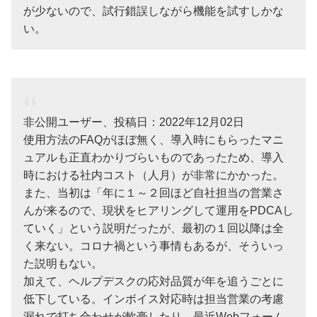
が少ないので、試行錯誤しながら機能を試すしかな
い。
非公開ユーザー、投稿日：2022年12月02日
使用方法のFAQがほぼ無く、導入時にもらったマニ
ュアルも正直わかりづらいものであったため、導入
時における社内コスト（人月）が非常にかかった。
また、当初は「年に１～２回ほど自社担当の営業さ
んが来るので、現状をヒアリングして運用をPDCAし
ていく」という説明だったが、最初の１回以降は全
く来ない。コロナ禍という事情もあるが、そういっ
た説明もない。
加えて、ヘルプデスクの応対品質が年を追うごとに
低下している。インボイス対応時は担当営業の考慮
漏れで打ち合わせが軟膏したり、最近Webフォーム