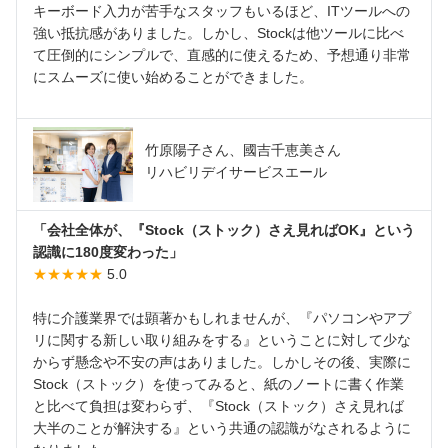
キーボード入力が苦手なスタッフもいるほど、ITツールへの
強い抵抗感がありました。しかし、Stockは他ツールに比べ
て圧倒的にシンプルで、直感的に使えるため、予想通り非常
にスムーズに使い始めることができました。
竹原陽子さん、國吉千恵美さん
リハビリデイサービスエール
「会社全体が、『Stock（ストック）さえ見ればOK』という
認識に180度変わった」
★★★★★
5.0
特に介護業界では顕著かもしれませんが、『パソコンやアプ
リに関する新しい取り組みをする』ということに対して少な
からず懸念や不安の声はありました。しかしその後、実際に
Stock（ストック）を使ってみると、紙のノートに書く作業
と比べて負担は変わらず、『Stock（ストック）さえ見れば
大半のことが解決する』という共通の認識がなされるように