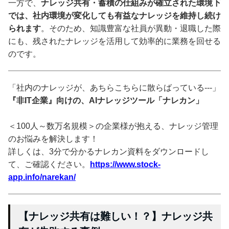
一方で、
ナレッジ共有・蓄積の仕組みが確立された環境下
では、社内環境が変化しても有益なナレッジを維持し続け
られます
。そのため、知識豊富な社員が異動・退職した際
にも、残されたナレッジを活用して効率的に業務を回せる
のです。
「社内のナレッジが、あちらこちらに散らばっている---」
『非IT企業』向けの、AIナレッジツール「ナレカン」
＜100人～数万名規模＞の企業様が抱える、ナレッジ管理
のお悩みを解決します！
詳しくは、3分で分かるナレカン資料をダウンロードし
て、ご確認ください。
https://www.stock-
app.info/narekan/
【ナレッジ共有は難しい！？】ナレッジ共