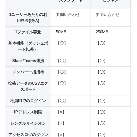
スタンダード
ビジネス
1ユーザーあたりの利
要問い合わせ
要問い合わせ
用料金(税込)
1ファイル容量
50MB
250MB
基本機能（ダッシュボ
【◯】
【◯】
ード以外）
Slack/Teams連携
【◯】
【◯】
メンバー一括招待
【◯】
【◯】
投稿データのCSVエク
【◯】
【◯】
スポート
社員IDでのログイン
【◯】
【◯】
IPアドレス制限
【×】
【◯】
シングルサインオン
【×】
【◯】
アクセスログのダウン
【×】
【◯】