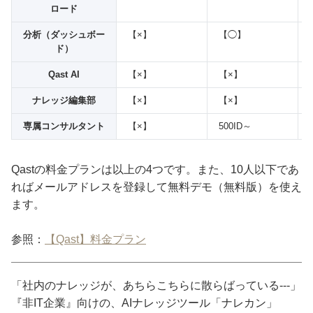
ロード
分析（ダッシュボー
【×】
【◯】
ド）
Qast AI
【×】
【×】
ナレッジ編集部
【×】
【×】
専属コンサルタント
【×】
500ID～
Qastの料金プランは以上の4つです。また、10人以下であ
ればメールアドレスを登録して無料デモ（無料版）を使え
ます。
参照：
【Qast】料金プラン
「社内のナレッジが、あちらこちらに散らばっている---」
『非IT企業』向けの、AIナレッジツール「ナレカン」