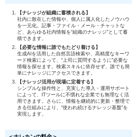
【ナレッジが組織に蓄積される】
社内に散在した情報や、個人に属人化したノウハウ
を一元化。記事・ファイル・メール・チャットな
ど、あらゆる社内情報を“組織のナレッジ”として蓄
積できます。
【必要な情報に誰でもたどり着ける】
生成AIを活用した自然言語検索や、高精度なキーワ
ード検索によって、“上司に質問するように”必要な
情報を探せます。検索スキルに依存せず、誰でも簡
単にナレッジにアクセスできます。
【ナレッジ活用が現場に定着する】
シンプルな操作性と、充実した導入・運用サポート
によって、ITツールに不慣れな企業でも無理なく活
用できます。さらに、情報を継続的に更新・整理で
きる仕組みにより、“使われ続けるナレッジ基盤”を
実現します。
＜ナレカンの料金＞