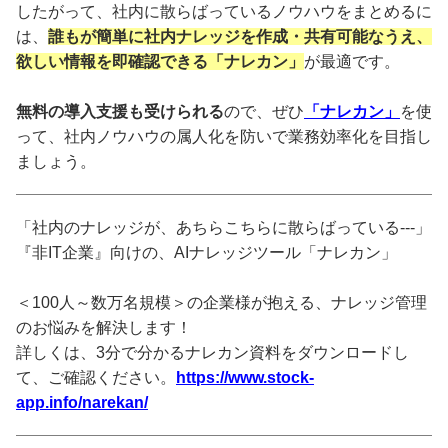
したがって、社内に散らばっているノウハウをまとめるに
は、
誰もが簡単に社内ナレッジを作成・共有可能なうえ、
欲しい情報を即確認できる「ナレカン」
が最適です。
無料の導入支援も受けられる
ので、ぜひ
「ナレカン」
を使
って、社内ノウハウの属人化を防いで業務効率化を目指し
ましょう。
「社内のナレッジが、あちらこちらに散らばっている---」
『非IT企業』向けの、AIナレッジツール「ナレカン」
＜100人～数万名規模＞の企業様が抱える、ナレッジ管理
のお悩みを解決します！
詳しくは、3分で分かるナレカン資料をダウンロードし
て、ご確認ください。
https://www.stock-
app.info/narekan/