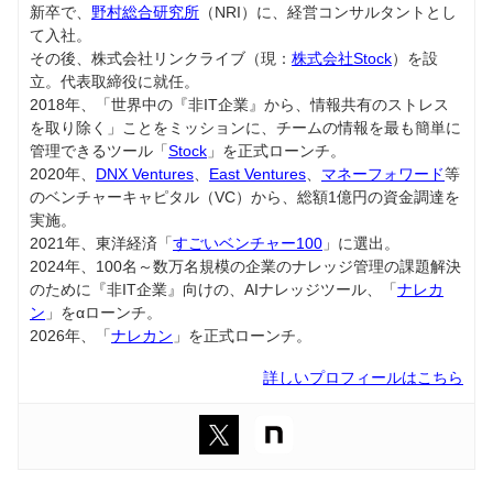
新卒で、
野村総合研究所
（NRI）に、経営コンサルタントとし
て入社。
その後、株式会社リンクライブ（現：
株式会社Stock
）を設
立。代表取締役に就任。
2018年、「世界中の『非IT企業』から、情報共有のストレス
を取り除く」ことをミッションに、チームの情報を最も簡単に
管理できるツール「
Stock
」を正式ローンチ。
2020年、
DNX Ventures
、
East Ventures
、
マネーフォワード
等
のベンチャーキャピタル（VC）から、総額1億円の資金調達を
実施。
2021年、東洋経済「
すごいベンチャー100
」に選出。
2024年、100名～数万名規模の企業のナレッジ管理の課題解決
のために『非IT企業』向けの、AIナレッジツール、「
ナレカ
ン
」をαローンチ。
2026年、「
ナレカン
」を正式ローンチ。
詳しいプロフィールはこちら