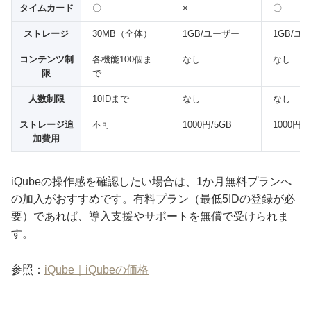
タイムカード
〇
×
〇
ストレージ
30MB（全体）
1GB/ユーザー
1GB/ユ
コンテンツ制
各機能100個ま
なし
なし
限
で
人数制限
10IDまで
なし
なし
ストレージ追
不可
1000円/5GB
1000円/
加費用
iQubeの操作感を確認したい場合は、1か月無料プランへ
の加入がおすすめです。有料プラン（最低5IDの登録が必
要）であれば、導入支援やサポートを無償で受けられま
す。
参照：
iQube｜iQubeの価格