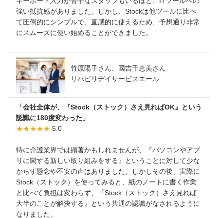
キーボード入力が苦手なスタッフもいるほど、ITツールへの
強い抵抗感がありました。しかし、Stockは他ツールに比べ
て圧倒的にシンプルで、直感的に使えるため、予想通り非常
にスムーズに使い始めることができました。
竹原陽子さん、國吉千恵美さん
リハビリデイサービスエール
「会社全体が、『Stock（ストック）さえ見ればOK』という
認識に180度変わった」
★★★★★
5.0
特に介護業界では顕著かもしれませんが、『パソコンやアプ
リに関する新しい取り組みをする』ということに対して少な
からず懸念や不安の声はありました。しかしその後、実際に
Stock（ストック）を使ってみると、紙のノートに書く作業
と比べて負担は変わらず、『Stock（ストック）さえ見れば
大半のことが解決する』という共通の認識がなされるように
なりました。