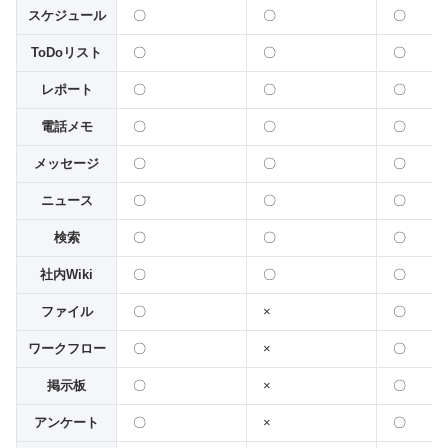
スケジュール
〇
〇
〇
ToDoリスト
〇
〇
〇
レポート
〇
〇
〇
電話メモ
〇
〇
〇
メッセージ
〇
〇
〇
ニュース
〇
〇
〇
検索
〇
〇
〇
社内Wiki
〇
〇
〇
ファイル
〇
×
〇
ワークフロー
〇
×
〇
掲示板
〇
×
〇
アンケート
〇
×
〇