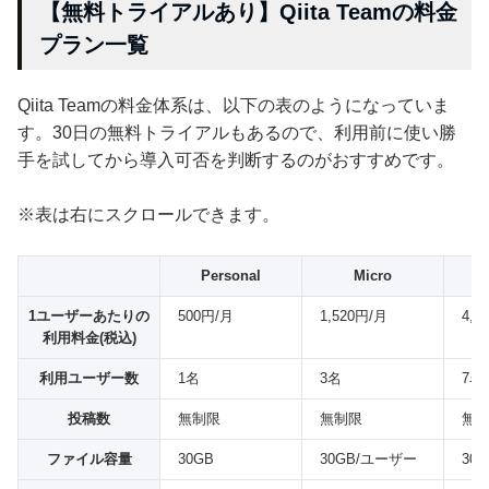
【無料トライアルあり】Qiita Teamの料金
プラン一覧
Qiita Teamの料金体系は、以下の表のようになっていま
す。30日の無料トライアルもあるので、利用前に使い勝
手を試してから導入可否を判断するのがおすすめです。
※表は右にスクロールできます。
Personal
Micro
1ユーザーあたりの
500円/月
1,520円/月
4,9
利用料金(税込)
利用ユーザー数
1名
3名
7名
投稿数
無制限
無制限
無
ファイル容量
30GB
30GB/ユーザー
30