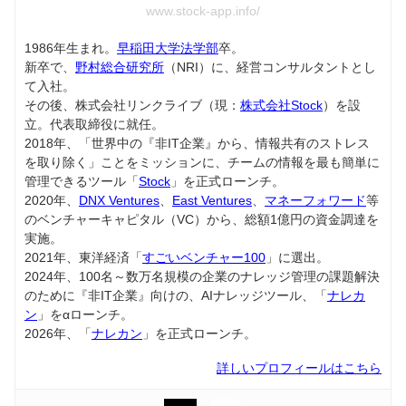
www.stock-app.info/
1986年生まれ。
早稲田大学法学部
卒。
新卒で、
野村総合研究所
（NRI）に、経営コンサルタントとし
て入社。
その後、株式会社リンクライブ（現：
株式会社Stock
）を設
立。代表取締役に就任。
2018年、「世界中の『非IT企業』から、情報共有のストレス
を取り除く」ことをミッションに、チームの情報を最も簡単に
管理できるツール「
Stock
」を正式ローンチ。
2020年、
DNX Ventures
、
East Ventures
、
マネーフォワード
等
のベンチャーキャピタル（VC）から、総額1億円の資金調達を
実施。
2021年、東洋経済「
すごいベンチャー100
」に選出。
2024年、100名～数万名規模の企業のナレッジ管理の課題解決
のために『非IT企業』向けの、AIナレッジツール、「
ナレカ
ン
」をαローンチ。
2026年、「
ナレカン
」を正式ローンチ。
詳しいプロフィールはこちら