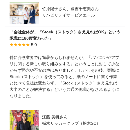
竹原陽子さん、國吉千恵美さん
リハビリデイサービスエール
「会社全体が、『Stock（ストック）さえ見ればOK』という
認識に180度変わった」
★★★★★
5.0
特に介護業界では顕著かもしれませんが、『パソコンやアプ
リに関する新しい取り組みをする』ということに対して少な
からず懸念や不安の声はありました。しかしその後、実際に
Stock（ストック）を使ってみると、紙のノートに書く作業
と比べて負担は変わらず、『Stock（ストック）さえ見れば
大半のことが解決する』という共通の認識がなされるように
なりました。
江藤 美帆さん
栃木サッカークラブ（栃木SC）