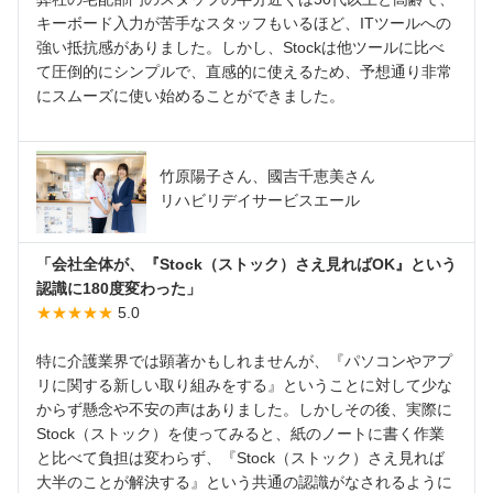
キーボード入力が苦手なスタッフもいるほど、ITツールへの
強い抵抗感がありました。しかし、Stockは他ツールに比べ
て圧倒的にシンプルで、直感的に使えるため、予想通り非常
にスムーズに使い始めることができました。
竹原陽子さん、國吉千恵美さん
リハビリデイサービスエール
「会社全体が、『Stock（ストック）さえ見ればOK』という
認識に180度変わった」
★★★★★
5.0
特に介護業界では顕著かもしれませんが、『パソコンやアプ
リに関する新しい取り組みをする』ということに対して少な
からず懸念や不安の声はありました。しかしその後、実際に
Stock（ストック）を使ってみると、紙のノートに書く作業
と比べて負担は変わらず、『Stock（ストック）さえ見れば
大半のことが解決する』という共通の認識がなされるように