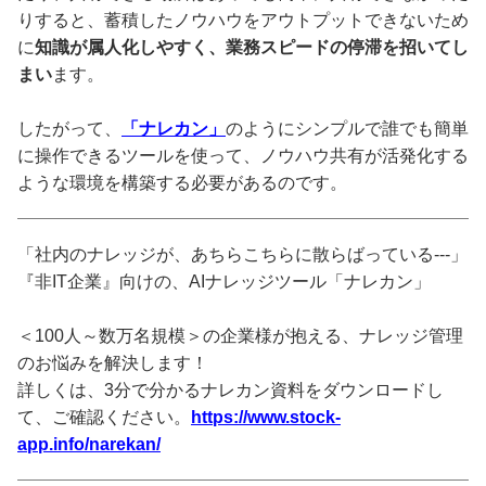
りすると、蓄積したノウハウをアウトプットできないため
に
知識が属人化しやすく、業務スピードの停滞を招いてし
まい
ます。
したがって、
「ナレカン」
のようにシンプルで誰でも簡単
に操作できるツールを使って、ノウハウ共有が活発化する
ような環境を構築する必要があるのです。
「社内のナレッジが、あちらこちらに散らばっている---」
『非IT企業』向けの、AIナレッジツール「ナレカン」
＜100人～数万名規模＞の企業様が抱える、ナレッジ管理
のお悩みを解決します！
詳しくは、3分で分かるナレカン資料をダウンロードし
て、ご確認ください。
https://www.stock-
app.info/narekan/