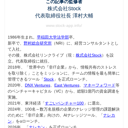
この記事の監修者
株式会社Stock
代表取締役社長 澤村大輔
www.stock-app.info/
1986年生まれ。
早稲田大学法学部
卒。
新卒で、
野村総合研究所
（NRI）に、経営コンサルタントとし
て入社。
その後、株式会社リンクライブ（現：
株式会社Stock
）を設
立。代表取締役に就任。
2018年、「世界中の『非IT企業』から、情報共有のストレス
を取り除く」ことをミッションに、チームの情報を最も簡単に
管理できるツール「
Stock
」を正式ローンチ。
2020年、
DNX Ventures
、
East Ventures
、
マネーフォワード
等
のベンチャーキャピタル（VC）から、総額1億円の資金調達を
実施。
2021年、東洋経済「
すごいベンチャー100
」に選出。
2024年、100名～数万名規模の企業のナレッジ管理の課題解決
のために『非IT企業』向けの、AIナレッジツール、「
ナレカ
ン
」をαローンチ。
2026年、「
ナレカン
」を正式ローンチ。