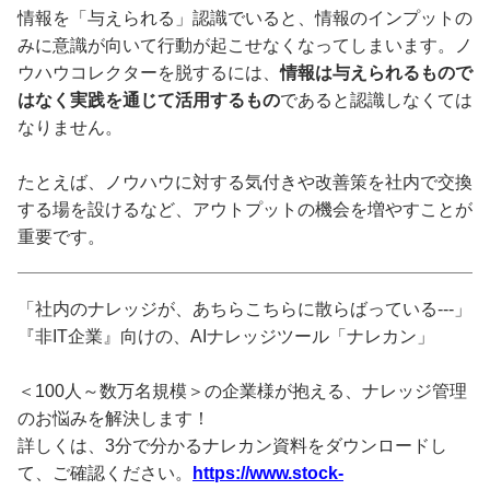
情報を「与えられる」認識でいると、情報のインプットの
みに意識が向いて行動が起こせなくなってしまいます。ノ
ウハウコレクターを脱するには、
情報は与えられるもので
はなく実践を通じて活用するもの
であると認識しなくては
なりません。
たとえば、ノウハウに対する気付きや改善策を社内で交換
する場を設けるなど、アウトプットの機会を増やすことが
重要です。
「社内のナレッジが、あちらこちらに散らばっている---」
『非IT企業』向けの、AIナレッジツール「ナレカン」
＜100人～数万名規模＞の企業様が抱える、ナレッジ管理
のお悩みを解決します！
詳しくは、3分で分かるナレカン資料をダウンロードし
て、ご確認ください。
https://www.stock-