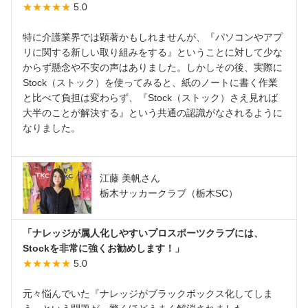
★★★★★
5.0
特に介護業界では顕著かもしれませんが、『パソコンやアプ
リに関する新しい取り組みをする』ということに対して少な
からず懸念や不安の声はありました。しかしその後、実際に
Stock（ストック）を使ってみると、紙のノートに書く作業
と比べて負担は変わらず、『Stock（ストック）さえ見れば
大半のことが解決する』という共通の認識がなされるように
なりました。
江藤 美帆さん
栃木サッカークラブ（栃木SC）
「ナレッジが属人化しやすいプロスポーツクラブには、
Stockを非常に強くお勧めします！」
★★★★★
5.0
元々悩んでいた『ナレッジがブラックボックス化してしま