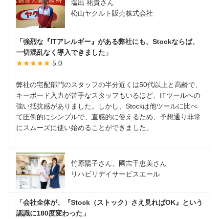
塩出 祐貴さん
松山ヤクルト販売株式会社
「強烈な『ITアレルギー』がある弊社にも、Stockならば、
一切混乱なく導入できました」
★★★★★
5.0
弊社の宅配部門のスタッフの半分近くは50代以上と高齢で、
キーボード入力が苦手なスタッフもいるほど、ITツールへの
強い抵抗感がありました。しかし、Stockは他ツールに比べ
て圧倒的にシンプルで、直感的に使えるため、予想通り非常
にスムーズに使い始めることができました。
竹原陽子さん、國吉千恵美さん
リハビリデイサービスエール
「会社全体が、『Stock（ストック）さえ見ればOK』という
認識に180度変わった」