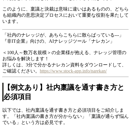
このように、稟議と決裁は意味に違いはあるものの、どちら
も組織内の意思決定プロセスにおいて重要な役割を果たして
います。
「社内のナレッジが、あちらこちらに散らばっている---」
『非IT企業』向けの、AIナレッジツール「ナレカン」
＜100人～数万名規模＞の企業様が抱える、ナレッジ管理の
お悩みを解決します！
詳しくは、3分で分かるナレカン資料をダウンロードして、
ご確認ください。
https://www.stock-app.info/narekan/
【例文あり】社内稟議を通す書き方と
必須項目
以下では、社内稟議を通す書き方と必須項目をご紹介しま
す。「社内稟議の書き方が分からない」「稟議が通らず悩ん
でいる」という方は必見です。