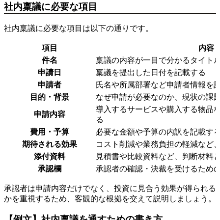
社内稟議に必要な項目
社内稟議に必要な項目は以下の通りです。
項目
内容
件名
稟議の内容が一目で分かるタイト
申請日
稟議を提出した日付を記載する
申請者
氏名や所属部署など申請者情報を
目的・背景
なぜ申請が必要なのか、現状の課
導入するサービスや購入する物品
申請内容
る
費用・予算
必要な金額や予算の内訳を記載す
期待される効果
コスト削減や業務負担の軽減など
添付資料
見積書や比較資料など、判断材料
承認欄
承認者の確認・決裁を受けるため
承認者は申請内容だけでなく、投資に見合う効果が得られる
かを重視するため、客観的な根拠を交えて説明しましょう。
【例文】社内稟議を通すための書き方