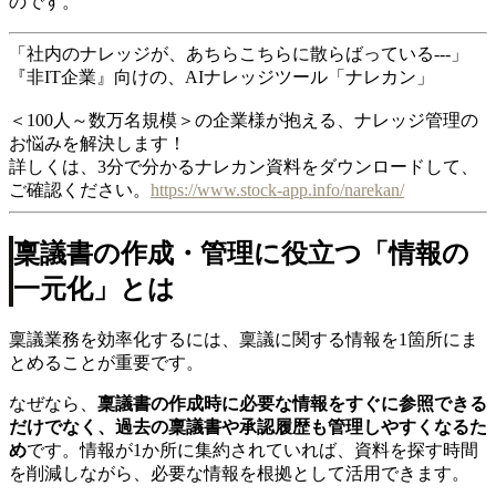
のです。
「社内のナレッジが、あちらこちらに散らばっている---」
『非IT企業』向けの、AIナレッジツール「ナレカン」
＜100人～数万名規模＞の企業様が抱える、ナレッジ管理の
お悩みを解決します！
詳しくは、3分で分かるナレカン資料をダウンロードして、
ご確認ください。
https://www.stock-app.info/narekan/
稟議書の作成・管理に役立つ「情報の
一元化」とは
稟議業務を効率化するには、稟議に関する情報を1箇所にま
とめることが重要です。
なぜなら、
稟議書の作成時に必要な情報をすぐに参照できる
だけでなく、過去の稟議書や承認履歴も管理しやすくなるた
め
です。情報が1か所に集約されていれば、資料を探す時間
を削減しながら、必要な情報を根拠として活用できます。