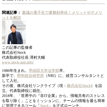
関連記事：
稟議の電子化で業務効率化！メリットやデメリ
ットを解説
この記事の監修者
株式会社Stock
代表取締役社長 澤村大輔
www.stock-app.info/
1986年生まれ。
早稲田大学法学部
卒。
新卒で、
野村総合研究所
（NRI）に、経営コンサルタントと
して入社。
その後、株式会社リンクライブ（現：
株式会社Stock
）を設
立。代表取締役に就任。
2018年、「世界中の『非IT企業』から、情報共有のストレス
を取り除く」ことをミッションに、チームの情報を最も簡単
に管理できるツール「
Stock
」を正式ローンチ。