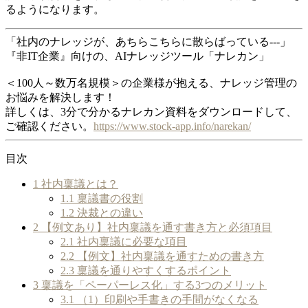
るようになります。
「社内のナレッジが、あちらこちらに散らばっている---」
『非IT企業』向けの、AIナレッジツール「ナレカン」
＜100人～数万名規模＞の企業様が抱える、ナレッジ管理の
お悩みを解決します！
詳しくは、3分で分かるナレカン資料をダウンロードして、
ご確認ください。
https://www.stock-app.info/narekan/
目次
1
社内稟議とは？
1.1
稟議書の役割
1.2
決裁との違い
2
【例文あり】社内稟議を通す書き方と必須項目
2.1
社内稟議に必要な項目
2.2
【例文】社内稟議を通すための書き方
2.3
稟議を通りやすくするポイント
3
稟議を「ペーパーレス化」する3つのメリット
3.1
（1）印刷や手書きの手間がなくなる