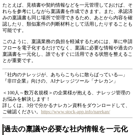
たとえば、見積書や契約情報などを一元管理しておけば、そ
れらを参考にしながら稟議書を作成できます。また、承認済
みの稟議書も同じ場所で管理できるため、あとから内容を確
認したり、類似案件の判断材料として活用したりすることも
可能です。
このように、稟議業務の負担を軽減するためには、単に申請
フローを電子化するだけでなく、稟議に必要な情報や過去の
稟議書を一元化し、誰でもすぐに活用できる状態を整えるこ
とが重要です。
「社内のナレッジが、あちらこちらに散らばっている---」
『非IT企業』向けの、AIナレッジツール「ナレカン」
＜100人～数万名規模＞の企業様が抱える、ナレッジ管理の
お悩みを解決します！
詳しくは、3分で分かるナレカン資料をダウンロードして、
ご確認ください。
https://www.stock-app.info/narekan/
過去の稟議や必要な社内情報を一元化