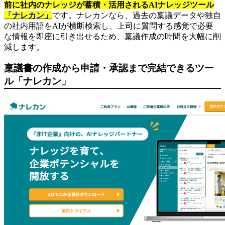
前に社内のナレッジが蓄積・活用されるAIナレッジツール
「ナレカン」
です。ナレカンなら、過去の稟議データや独自
の社内用語をAIが横断検索し、上司に質問する感覚で必要
な情報を即座に引き出せるため、稟議作成の時間を大幅に削
減します。
稟議書の作成から申請・承認まで完結できるツー
ル「ナレカン」