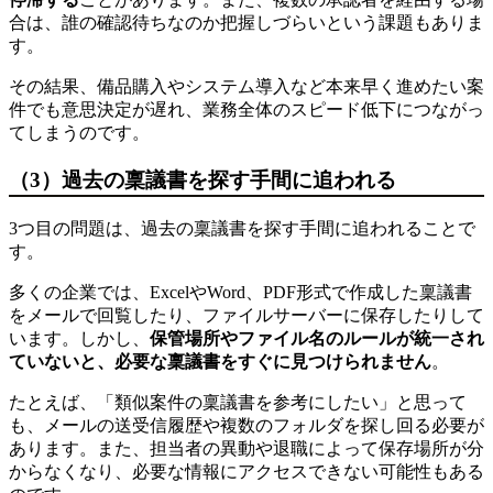
合は、誰の確認待ちなのか把握しづらいという課題もありま
す。
その結果、備品購入やシステム導入など本来早く進めたい案
件でも意思決定が遅れ、業務全体のスピード低下につながっ
てしまうのです。
（3）過去の稟議書を探す手間に追われる
3つ目の問題は、過去の稟議書を探す手間に追われることで
す。
多くの企業では、ExcelやWord、PDF形式で作成した稟議書
をメールで回覧したり、ファイルサーバーに保存したりして
います。しかし、
保管場所やファイル名のルールが統一され
ていないと、必要な稟議書をすぐに見つけられません
。
たとえば、「類似案件の稟議書を参考にしたい」と思って
も、メールの送受信履歴や複数のフォルダを探し回る必要が
あります。また、担当者の異動や退職によって保存場所が分
からなくなり、必要な情報にアクセスできない可能性もある