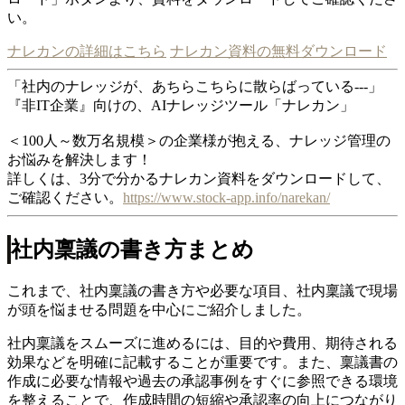
い。
ナレカンの詳細はこちら
ナレカン資料の無料ダウンロード
「社内のナレッジが、あちらこちらに散らばっている---」
『非IT企業』向けの、AIナレッジツール「ナレカン」
＜100人～数万名規模＞の企業様が抱える、ナレッジ管理の
お悩みを解決します！
詳しくは、3分で分かるナレカン資料をダウンロードして、
ご確認ください。
https://www.stock-app.info/narekan/
社内稟議の書き方まとめ
これまで、社内稟議の書き方や必要な項目、社内稟議で現場
が頭を悩ませる問題を中心にご紹介しました。
社内稟議をスムーズに進めるには、目的や費用、期待される
効果などを明確に記載することが重要です。また、稟議書の
作成に必要な情報や過去の承認事例をすぐに参照できる環境
を整えることで、作成時間の短縮や承認率の向上につながり