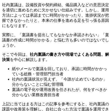
社内稟議は、設備投資や契約締結、備品購入などの意思決定
を適切に進めるために欠かせない仕組みです。しかし、運用
方法によっては承認までに時間がかかったり、進捗状況が把
握できなかったりと、本来の仕事を進める足を引っ張る原因
にもなります。
実際に、「稟議書を提出してもなかなか承認されない」「稟
議書の作成に時間がかかる」と悩む方も多いのではないでし
ょうか。
そこで今回は、
社内稟議の書き方や現場でよくある問題、解
決策
を中心に解説します。
紙やメールで稟議を回しており、承認に時間がかかっ
ている総務・管理部門担当者
社内の稟議状況が見えず、「今誰が止めているのか」
分からないことに悩む管理職
稟議の電子化や運用改善を任されたが、何をすべきか
分からない業務改善担当者
上記に当てはまる方はこの記事を参考にすると、社内稟議の
課題や改善策を理解し、自社に合った方法で稟議を運用でき