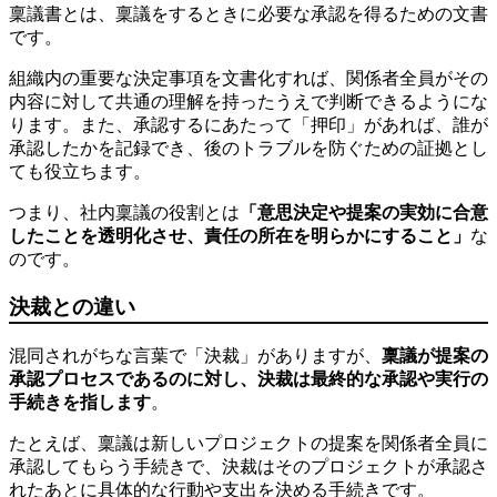
稟議書とは、稟議をするときに必要な承認を得るための文書
です。
組織内の重要な決定事項を文書化すれば、関係者全員がその
内容に対して共通の理解を持ったうえで判断できるようにな
ります。また、承認するにあたって「押印」があれば、誰が
承認したかを記録でき、後のトラブルを防ぐための証拠とし
ても役立ちます。
つまり、社内稟議の役割とは
「意思決定や提案の実効に合意
したことを透明化させ、責任の所在を明らかにすること」
な
のです。
決裁との違い
混同されがちな言葉で「決裁」がありますが、
稟議が提案の
承認プロセスであるのに対し、決裁は最終的な承認や実行の
手続きを指します
。
たとえば、稟議は新しいプロジェクトの提案を関係者全員に
承認してもらう手続きで、決裁はそのプロジェクトが承認さ
れたあとに具体的な行動や支出を決める手続きです。