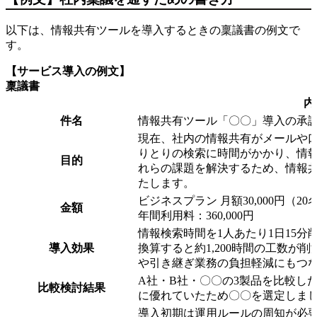
以下は、情報共有ツールを導入するときの稟議書の例文で
す。
【サービス導入の例文】
稟議書
内
件名
情報共有ツール「〇〇」導入の承
現在、社内の情報共有がメールや
りとりの検索に時間がかかり、情
目的
れらの課題を解決するため、情報
たします。
ビジネスプラン 月額30,000円（2
金額
年間利用料：360,000円
情報検索時間を1人あたり1日15分
導入効果
換算すると約1,200時間の工数が
や引き継ぎ業務の負担軽減にもつ
A社・B社・〇〇の3製品を比較し
比較検討結果
に優れていたため〇〇を選定しま
導入初期は運用ルールの周知が必