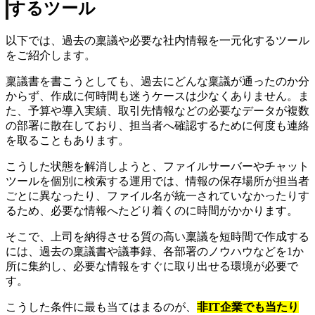
するツール
以下では、過去の稟議や必要な社内情報を一元化するツール
をご紹介します。
稟議書を書こうとしても、過去にどんな稟議が通ったのか分
からず、作成に何時間も迷うケースは少なくありません。ま
た、予算や導入実績、取引先情報などの必要なデータが複数
の部署に散在しており、担当者へ確認するために何度も連絡
を取ることもあります。
こうした状態を解消しようと、ファイルサーバーやチャット
ツールを個別に検索する運用では、情報の保存場所が担当者
ごとに異なったり、ファイル名が統一されていなかったりす
るため、必要な情報へたどり着くのに時間がかかります。
そこで、上司を納得させる質の高い稟議を短時間で作成する
には、過去の稟議書や議事録、各部署のノウハウなどを1か
所に集約し、必要な情報をすぐに取り出せる環境が必要で
す。
こうした条件に最も当てはまるのが、
非IT企業でも当たり