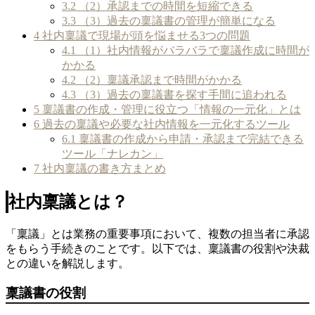
3.2
（2）承認までの時間を短縮できる
3.3
（3）過去の稟議書の管理が簡単になる
4
社内稟議で現場が頭を悩ませる3つの問題
4.1
（1）社内情報がバラバラで稟議作成に時間が
かかる
4.2
（2）稟議承認まで時間がかかる
4.3
（3）過去の稟議書を探す手間に追われる
5
稟議書の作成・管理に役立つ「情報の一元化」とは
6
過去の稟議や必要な社内情報を一元化するツール
6.1
稟議書の作成から申請・承認まで完結できる
ツール「ナレカン」
7
社内稟議の書き方まとめ
社内稟議とは？
「稟議」とは業務の重要事項において、複数の担当者に承認
をもらう手続きのことです。以下では、稟議書の役割や決裁
との違いを解説します。
稟議書の役割