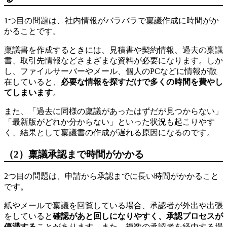
1つ目の問題は、社内情報がバラバラで稟議作成に時間がか
かることです。
稟議書を作成するときには、見積書や契約情報、過去の稟議
書、取引先情報などさまざまな資料が必要になります。しか
し、ファイルサーバーやメール、個人のPCなどに情報が散
在していると、
必要な情報を探すだけで多くの時間を費やし
てしまいます
。
また、「過去に同様の稟議があったはずだが見つからない」
「最新版がどれか分からない」といった状況も起こりやす
く、結果として稟議書の作成が遅れる原因になるのです。
（2）稟議承認まで時間がかかる
2つ目の問題は、申請から承認までに長い時間がかかること
です。
紙やメールで稟議を回覧している場合、承認者が外出や出張
をしていると
確認があと回しになりやすく、承認プロセスが
停滞する
ことがあります。また、複数の承認者を経由する場