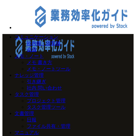
コミュニケーション
社内報・回覧版
会議
メモ・ノート
メモ 書き方
メモ・ノートツール
ナレッジ管理
引き継ぎ
社内 問い合わせ
タスク管理
プロジェクト管理
タスク管理ツール
文書管理
日報
ファイル共有・管理
マニュアル