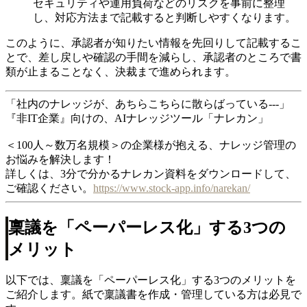
セキュリティや運用負荷などのリスクを事前に整理
し、対応方法まで記載すると判断しやすくなります。
このように、承認者が知りたい情報を先回りして記載するこ
とで、差し戻しや確認の手間を減らし、承認者のところで書
類が止まることなく、決裁まで進められます。
「社内のナレッジが、あちらこちらに散らばっている---」
『非IT企業』向けの、AIナレッジツール「ナレカン」
＜100人～数万名規模＞の企業様が抱える、ナレッジ管理の
お悩みを解決します！
詳しくは、3分で分かるナレカン資料をダウンロードして、
ご確認ください。
https://www.stock-app.info/narekan/
稟議を「ペーパーレス化」する3つの
メリット
以下では、稟議を「ペーパーレス化」する3つのメリットを
ご紹介します。紙で稟議書を作成・管理している方は必見で