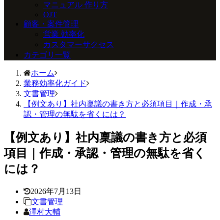
マニュアル 作り方
OJT
顧客・案件管理
営業 効率化
カスタマーサクセス
カテゴリ一覧
ホーム
業務効率化ガイド
文書管理
【例文あり】社内稟議の書き方と必須項目｜作成・承
認・管理の無駄を省くには？
【例文あり】社内稟議の書き方と必須
項目｜作成・承認・管理の無駄を省く
には？
2026年7月13日
文書管理
澤村大輔