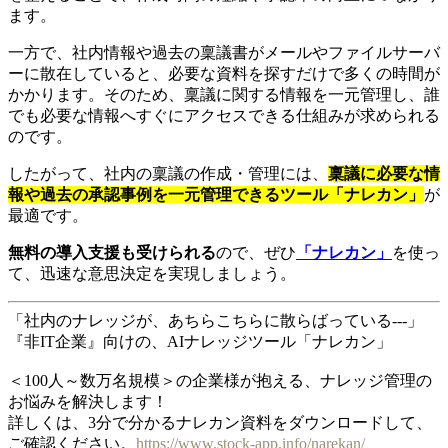
ます。
一方で、社内情報や過去の稟議書がメールやファイルサーバ
ーに散在していると、必要な資料を探すだけで多くの時間が
かかります。そのため、稟議に関する情報を一元管理し、誰
でも必要な情報へすぐにアクセスできる仕組みが求められる
のです。
したがって、社内の稟議の作成・管理には、
稟議に必要な情
報や過去の承認事例を一元管理できるツール「ナレカン」
が
最適です。
無料の導入支援も受けられる
ので、ぜひ
「ナレカン」
を使っ
て、迅速な意思決定を実現しましょう。
「社内のナレッジが、あちらこちらに散らばっている---」
『非IT企業』向けの、AIナレッジツール「ナレカン」
＜100人～数万名規模＞の企業様が抱える、ナレッジ管理の
お悩みを解決します！
詳しくは、3分で分かるナレカン資料をダウンロードして、
ご確認ください。
https://www.stock-app.info/narekan/