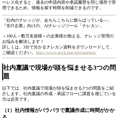
ーレス化すると、過去の申請内容や承認履歴を同じ場所で管
理できるため、情報を探す時間を削減できるのです。
「社内のナレッジが、あちらこちらに散らばっている---」
『非IT企業』向けの、AIナレッジツール「ナレカン」
＜100人～数万名規模＞の企業様が抱える、ナレッジ管理の
お悩みを解決します！
詳しくは、3分で分かるナレカン資料をダウンロードして、
ご確認ください。
https://www.stock-app.info/narekan/
社内稟議で現場が頭を悩ませる3つの問
題
以下では、社内稟議で現場が頭を悩ませる3つの問題をご紹
介します。社内稟議の作成・承認フローに課題を感じている
方は必見です。
（1）社内情報がバラバラで稟議作成に時間がかか
る