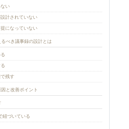
いない
が設計されていない
前提になっていない
えるべき議事録の設計とは
める
する
態で残す
原因と改善ポイント
方
で紐づいている