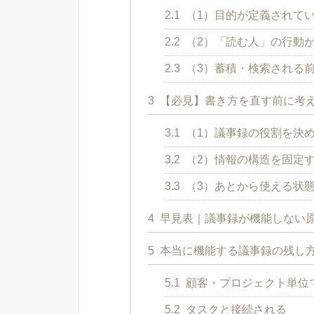
2.1
（1）目的が定義されて
2.2
（2）「読む人」の行動
2.3
（3）蓄積・検索される
3
【必見】書き方を直す前に考
3.1
（1）議事録の役割を決
3.2
（2）情報の構造を固定
3.3
（3）あとから使える状
4
早見表｜議事録が機能しない
5
本当に機能する議事録の残し
5.1
顧客・プロジェクト単位
5.2
タスクと接続される