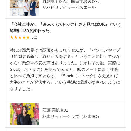
竹原陽子さん、國吉千恵美さん
リハビリデイサービスエール
「会社全体が、『Stock（ストック）さえ見ればOK』という
認識に180度変わった」
★★★★★
5.0
特に介護業界では顕著かもしれませんが、『パソコンやアプ
リに関する新しい取り組みをする』ということに対して少な
からず懸念や不安の声はありました。しかしその後、実際に
Stock（ストック）を使ってみると、紙のノートに書く作業
と比べて負担は変わらず、『Stock（ストック）さえ見れば
大半のことが解決する』という共通の認識がなされるように
なりました。
江藤 美帆さん
栃木サッカークラブ（栃木SC）