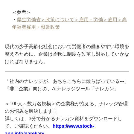
＜参考＞
・
厚生労働省＞政策について＞雇用・労働＞雇用＞高
年齢者雇用・就業政策
現代の少子高齢化社会において労働者の働きやすい環境を
整えるために、企業は柔軟に制度を改革し対応していかな
ければなりません。
「社内のナレッジが、あちらこちらに散らばっている---」
『非IT企業』向けの、AIナレッジツール「ナレカン」
＜100人～数万名規模＞の企業様が抱える、ナレッジ管理
のお悩みを解決します！
詳しくは、3分で分かるナレカン資料をダウンロードし
て、ご確認ください。
https://www.stock-
app.info/narekan/