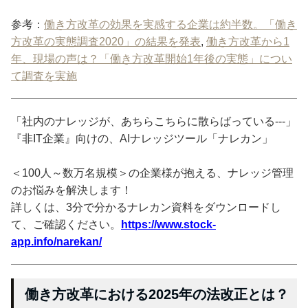
参考：
働き方改革の効果を実感する企業は約半数。「働き
方改革の実態調査2020」の結果を発表
,
働き方改革から1
年、現場の声は？「働き方改革開始1年後の実態」につい
て調査を実施
「社内のナレッジが、あちらこちらに散らばっている---」
『非IT企業』向けの、AIナレッジツール「ナレカン」
＜100人～数万名規模＞の企業様が抱える、ナレッジ管理
のお悩みを解決します！
詳しくは、3分で分かるナレカン資料をダウンロードし
て、ご確認ください。
https://www.stock-
app.info/narekan/
働き方改革における2025年の法改正とは？