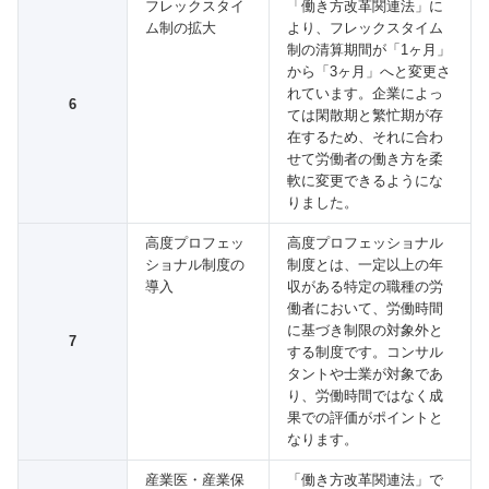
フレックスタイ
「働き方改革関連法」に
ム制の拡大
より、フレックスタイム
制の清算期間が「1ヶ月」
から「3ヶ月」へと変更さ
れています。企業によっ
6
ては閑散期と繁忙期が存
在するため、それに合わ
せて労働者の働き方を柔
軟に変更できるようにな
りました。
高度プロフェッ
高度プロフェッショナル
ショナル制度の
制度とは、一定以上の年
導入
収がある特定の職種の労
働者において、労働時間
に基づき制限の対象外と
7
する制度です。コンサル
タントや士業が対象であ
り、労働時間ではなく成
果での評価がポイントと
なります。
産業医・産業保
「働き方改革関連法」で