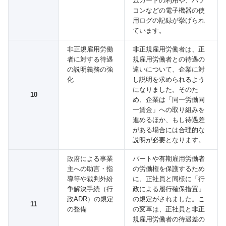
ムカードの利用や、パソ
コンなどの電子機器の使
用ログの記録が挙げられ
ています。
非正規雇用労働
非正規雇用労働者は、正
者に対する待遇
規雇用労働者との待遇の
の説明義務の強
違いについて、企業に対
化
し説明を求められるよう
になりました。そのた
10
め、企業は「同一労働同
一賃金」への取り組みを
進めるほか、もし待遇差
がある場合には合理的な
説明が必要となります。
政府による事業
パートや有期雇用労働者
主への助言・指
の労働権を保護するため
導等や裁判外紛
に、正社員と同様に「行
争解決手続（行
政による履行確保措置」
政ADR）の規定
の規定がされました。こ
11
の整備
の変革は、正社員と非正
規雇用労働者の待遇差の