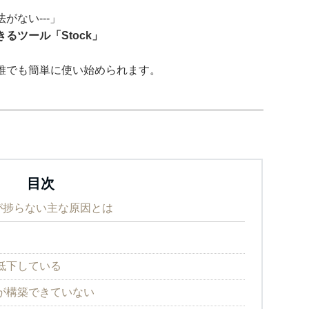
がない---」
るツール「Stock」
誰でも簡単に使い始められます。
目次
が捗らない主な原因とは
低下している
が構築できていない