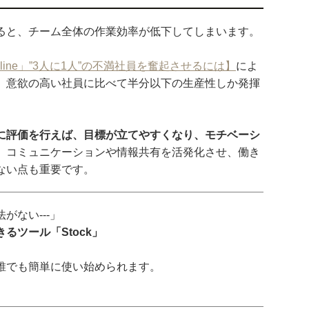
ると、チーム全体の作業効率が低下してしまいます。
Online」”3人に1人”の不満社員を奮起させるには】
によ
、意欲の高い社員に比べて半分以下の生産性しか発揮
に評価を行えば、目標が立てやすくなり、モチベーシ
、コミュニケーションや情報共有を活発化させ、働き
ない点も重要です。
がない---」
るツール「Stock」
誰でも簡単に使い始められます。