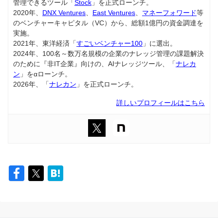
管理できるツール「
Stock
」を正式ローンチ。
2020年、
DNX Ventures
、
East Ventures
、
マネーフォワード
等
のベンチャーキャピタル（VC）から、総額1億円の資金調達を
実施。
2021年、東洋経済「
すごいベンチャー100
」に選出。
2024年、100名～数万名規模の企業のナレッジ管理の課題解決
のために『非IT企業』向けの、AIナレッジツール、「
ナレカ
ン
」をαローンチ。
2026年、「
ナレカン
」を正式ローンチ。
詳しいプロフィールはこちら