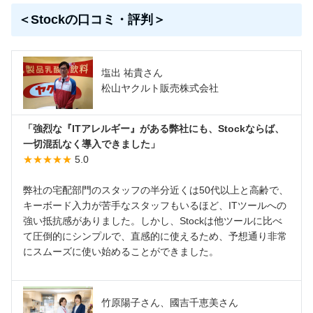
＜Stockの口コミ・評判＞
塩出 祐貴さん
松山ヤクルト販売株式会社
「強烈な『ITアレルギー』がある弊社にも、Stockならば、
一切混乱なく導入できました」
★★★★★
5.0
弊社の宅配部門のスタッフの半分近くは50代以上と高齢で、
キーボード入力が苦手なスタッフもいるほど、ITツールへの
強い抵抗感がありました。しかし、Stockは他ツールに比べ
て圧倒的にシンプルで、直感的に使えるため、予想通り非常
にスムーズに使い始めることができました。
竹原陽子さん、國吉千恵美さん