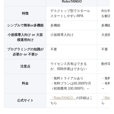
RoboTANGO
デスクトップ型でスモール
AIが対
特徴
スタートしやすいRPA
を解決す
シンプルで簡単or多機能
多機能
多機能
小規模導入向け or 大規
小規模導入向け
大規模
模運用向け
プログラミングの知識が
不要
不要
必要か or 不要か
ライセンス共有はできる
動作環境
注意点
が、同時作業はできない
・無料トライアルあり
・無料
料金
・有料プランは65,000円/月
・有料プラ
（初期費用 100,000円）～
～
「RoboTANGO」
の詳細はこ
「WinAc
公式サイト
ちら
ら