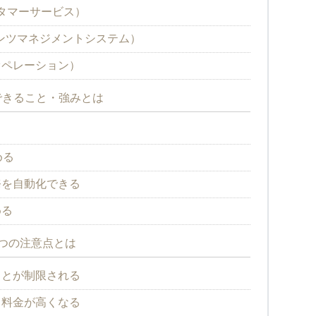
カスタマーサービス）
テンツマネジメントシステム）
b（オペレーション）
でできること・強みとは
る
める
務を自動化できる
める
3つの注意点とは
ことが制限される
と料金が高くなる