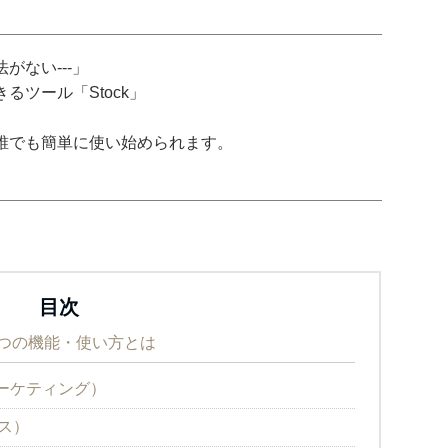
がない---」
ツール「Stock」
誰でも簡単に使い始められます。
目次
の5つの機能・使い方とは
b（マーケティング）
ルス）