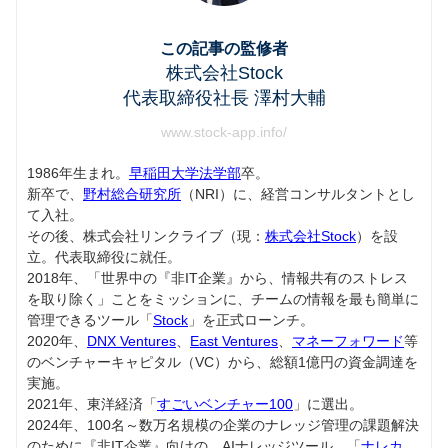
この記事の監修者
株式会社Stock
代表取締役社長 澤村大輔
www.stock-app.info/
1986年生まれ。
早稲田大学法学部
卒。
新卒で、
野村総合研究所
（NRI）に、経営コンサルタントとし
て入社。
その後、株式会社リンクライブ（現：
株式会社Stock
）を設
立。代表取締役に就任。
2018年、「世界中の『非IT企業』から、情報共有のストレス
を取り除く」ことをミッションに、チームの情報を最も簡単に
管理できるツール「
Stock
」を正式ローンチ。
2020年、
DNX Ventures
、
East Ventures
、
マネーフォワード
等
のベンチャーキャピタル（VC）から、総額1億円の資金調達を
実施。
2021年、東洋経済「
すごいベンチャー100
」に選出。
2024年、100名～数万名規模の企業のナレッジ管理の課題解決
のために『非IT企業』向けの、AIナレッジツール、「
ナレカ