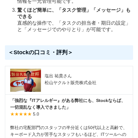
情報を一元管理可能です。
驚くほど簡単に、「タスク管理」「メッセージ」も
できる
直感的な操作で、「タスクの担当者・期日の設定」
と「メッセージでのやりとり」が可能です。
＜Stockの口コミ・評判＞
塩出 祐貴さん
松山ヤクルト販売株式会社
「強烈な『ITアレルギー』がある弊社にも、Stockならば、
一切混乱なく導入できました」
★★★★★
5.0
弊社の宅配部門のスタッフの半分近くは50代以上と高齢で、
キーボード入力が苦手なスタッフもいるほど、ITツールへの