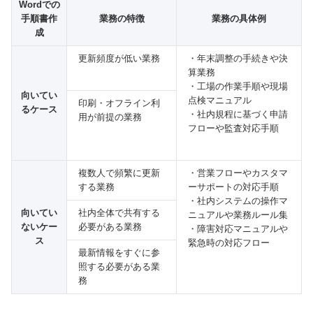
Wordでの
手順書作
業務の特徴
業務の具体例
成
更新頻度が低い業務
・年末調整の手続きや決
算業務
・工場の作業手順や現場
向いてい
点検マニュアル
印刷・オフライン利
るケース
・社内規程に基づく申請
用が前提の業務
フローや監査対応手順
複数人で頻繁に更新
・営業フローやカスタマ
する業務
ーサポートの対応手順
・社内システムの操作マ
向いてい
社内全体で共有する
ニュアルや業務ルール集
ないケー
必要がある業務
・障害対応マニュアルや
ス
緊急時の対応フロー
最新情報をすぐに参
照する必要がある業
務