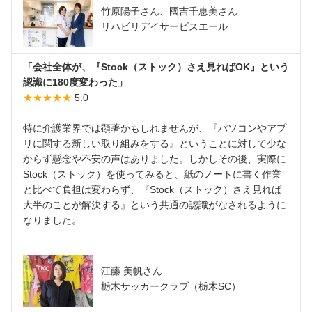
竹原陽子さん、國吉千恵美さん
リハビリデイサービスエール
「会社全体が、『Stock（ストック）さえ見ればOK』という
認識に180度変わった」
★★★★★
5.0
特に介護業界では顕著かもしれませんが、『パソコンやアプ
リに関する新しい取り組みをする』ということに対して少な
からず懸念や不安の声はありました。しかしその後、実際に
Stock（ストック）を使ってみると、紙のノートに書く作業
と比べて負担は変わらず、『Stock（ストック）さえ見れば
大半のことが解決する』という共通の認識がなされるように
なりました。
江藤 美帆さん
栃木サッカークラブ（栃木SC）