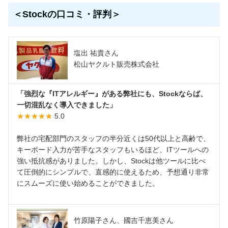
＜Stockの口コミ・評判＞
塩出 祐貴さん
松山ヤクルト販売株式会社
「強烈な『ITアレルギー』がある弊社にも、Stockならば、
一切混乱なく導入できました」
★★★★★
5.0
弊社の宅配部門のスタッフの半分近くは50代以上と高齢で、
キーボード入力が苦手なスタッフもいるほど、ITツールへの
強い抵抗感がありました。しかし、Stockは他ツールに比べ
て圧倒的にシンプルで、直感的に使えるため、予想通り非常
にスムーズに使い始めることができました。
竹原陽子さん、國吉千恵美さん