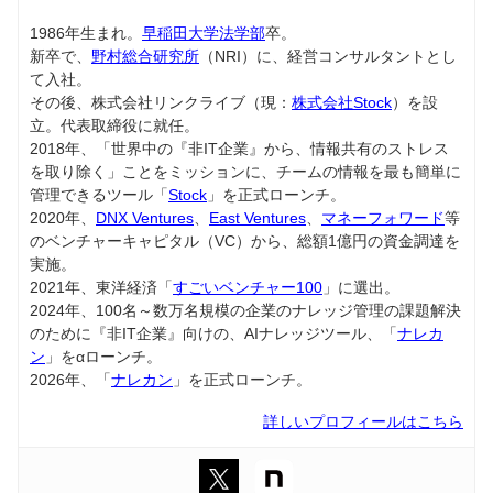
1986年生まれ。
早稲田大学法学部
卒。
新卒で、
野村総合研究所
（NRI）に、経営コンサルタントとし
て入社。
その後、株式会社リンクライブ（現：
株式会社Stock
）を設
立。代表取締役に就任。
2018年、「世界中の『非IT企業』から、情報共有のストレス
を取り除く」ことをミッションに、チームの情報を最も簡単に
管理できるツール「
Stock
」を正式ローンチ。
2020年、
DNX Ventures
、
East Ventures
、
マネーフォワード
等
のベンチャーキャピタル（VC）から、総額1億円の資金調達を
実施。
2021年、東洋経済「
すごいベンチャー100
」に選出。
2024年、100名～数万名規模の企業のナレッジ管理の課題解決
のために『非IT企業』向けの、AIナレッジツール、「
ナレカ
ン
」をαローンチ。
2026年、「
ナレカン
」を正式ローンチ。
詳しいプロフィールはこちら