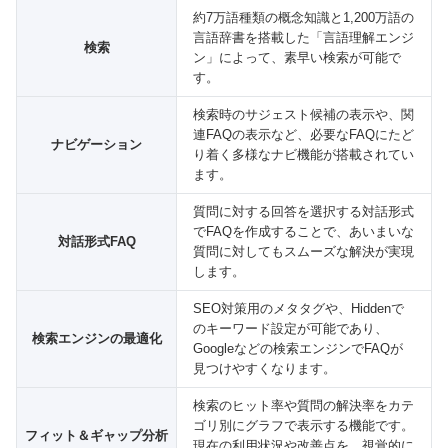
約7万語種類の概念知識と1,200万語の
言語辞書を搭載した「言語理解エンジ
検索
ン」によって、素早い検索が可能で
す。
検索時のサジェスト候補の表示や、関
連FAQの表示など、必要なFAQにたど
ナビゲーション
り着く多様なナビ機能が搭載されてい
ます。
質問に対する回答を選択する対話形式
でFAQを作成することで、あいまいな
対話形式FAQ
質問に対してもスムーズな解決が実現
します。
SEO対策用のメタタグや、Hiddenで
のキーワード設定が可能であり、
検索エンジンの最適化
Googleなどの検索エンジンでFAQが
見つけやすくなります。
検索のヒット率や質問の解決率をカテ
ゴリ別にグラフで表示する機能です。
フィット＆ギャップ分析
現在の利用状況や改善点を、視覚的に