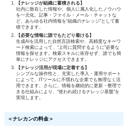
【ナレッジが組織に蓄積される】
社内に散在した情報や、個人に属人化したノウハウ
を一元化。記事・ファイル・メール・チャットな
ど、あらゆる社内情報を“組織のナレッジ”として蓄
積できます。
【必要な情報に誰でもたどり着ける】
生成AIを活用した自然言語検索や、高精度なキーワ
ード検索によって、“上司に質問するように”必要な
情報を探せます。検索スキルに依存せず、誰でも簡
単にナレッジにアクセスできます。
【ナレッジ活用が現場に定着する】
シンプルな操作性と、充実した導入・運用サポート
によって、ITツールに不慣れな企業でも無理なく活
用できます。さらに、情報を継続的に更新・整理で
きる仕組みにより、“使われ続けるナレッジ基盤”を
実現します。
＜ナレカンの料金＞