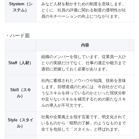
Stystem（シ
みなど人材を動かすための制度を意味します。
ステム）
とくに、社員の評価に関わる制度の透明性が社
員のモチベーションの向上につながります。
・ハード面
内容
組織のメンバーを指しています。従業員一人ひ
Staff（人材）
とりの実績だけでなく、仕事の適正や能力まで
適切に把握しておく必要があります。
社内に蓄積されたノウハウや知識、技術を意味
します。目標達成のためには、今自社がどのよ
Skill（スキ
うなスキルを持っているのかといった現状分析
ル）
や足りないスキルを補完するための新たなスキ
ルの導入が不可欠です。
社風や企業風土を指す言葉です。明文化されて
Style（スタイ
いるものから「暗黙の了解」のようなものまで
ル）
全てを包括して「スタイル」と呼ばれます。