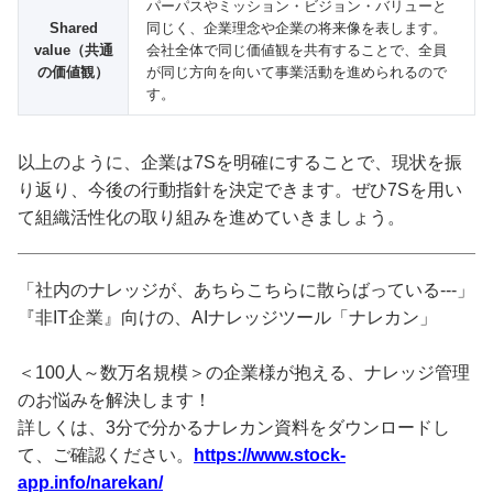
パーパスやミッション・ビジョン・バリューと
Shared
同じく、企業理念や企業の将来像を表します。
value（共通
会社全体で同じ価値観を共有することで、全員
の価値観）
が同じ方向を向いて事業活動を進められるので
す。
以上のように、企業は7Sを明確にすることで、現状を振
り返り、今後の行動指針を決定できます。ぜひ7Sを用い
て組織活性化の取り組みを進めていきましょう。
「社内のナレッジが、あちらこちらに散らばっている---」
『非IT企業』向けの、AIナレッジツール「ナレカン」
＜100人～数万名規模＞の企業様が抱える、ナレッジ管理
のお悩みを解決します！
詳しくは、3分で分かるナレカン資料をダウンロードし
て、ご確認ください。
https://www.stock-
app.info/narekan/