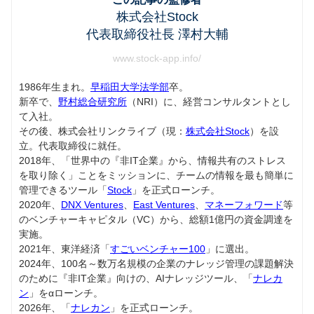
株式会社Stock
代表取締役社長 澤村大輔
www.stock-app.info/
1986年生まれ。
早稲田大学法学部
卒。
新卒で、
野村総合研究所
（NRI）に、経営コンサルタントとし
て入社。
その後、株式会社リンクライブ（現：
株式会社Stock
）を設
立。代表取締役に就任。
2018年、「世界中の『非IT企業』から、情報共有のストレス
を取り除く」ことをミッションに、チームの情報を最も簡単に
管理できるツール「
Stock
」を正式ローンチ。
2020年、
DNX Ventures
、
East Ventures
、
マネーフォワード
等
のベンチャーキャピタル（VC）から、総額1億円の資金調達を
実施。
2021年、東洋経済「
すごいベンチャー100
」に選出。
2024年、100名～数万名規模の企業のナレッジ管理の課題解決
のために『非IT企業』向けの、AIナレッジツール、「
ナレカ
ン
」をαローンチ。
2026年、「
ナレカン
」を正式ローンチ。