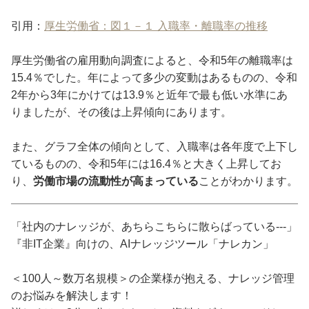
引用：
厚生労働省：図１－１ 入職率・離職率の推移
厚生労働省の雇用動向調査によると、令和5年の離職率は
15.4％でした。年によって多少の変動はあるものの、令和
2年から3年にかけては13.9％と近年で最も低い水準にあ
りましたが、その後は上昇傾向にあります。
また、グラフ全体の傾向として、入職率は各年度で上下し
ているものの、令和5年には16.4％と大きく上昇してお
り、
労働市場の流動性が高まっている
ことがわかります。
「社内のナレッジが、あちらこちらに散らばっている---」
『非IT企業』向けの、AIナレッジツール「ナレカン」
＜100人～数万名規模＞の企業様が抱える、ナレッジ管理
のお悩みを解決します！