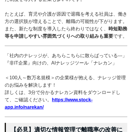
たとえば、育児や介護が原因で退職を考える社員は、働き
方の選択肢が増えることで、離職の可能性が下がります。
また、新たな制度を導入したら終わりではなく、
時短勤務
等を申請しやすい雰囲気づくりへの取り組みも重要
です。
「社内のナレッジが、あちらこちらに散らばっている---」
『非IT企業』向けの、AIナレッジツール「ナレカン」
＜100人～数万名規模＞の企業様が抱える、ナレッジ管理
のお悩みを解決します！
詳しくは、3分で分かるナレカン資料をダウンロードし
て、ご確認ください。
https://www.stock-
app.info/narekan/
【必見】適切な情報管理で離職率の改善に