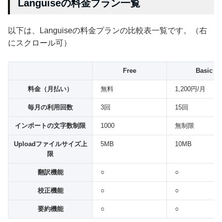
Languiseの料金プラン一覧
以下は、Languiseの料金プランの比較表一覧です。（右
にスクロール可）
Free
Basic
料金（月払い）
無料
1,200円/月
毎月の利用回数
3回
15回
インポートの文字数制限
1000
無制限
Uploadファイルサイズ上
5MB
10MB
限
翻訳機能
○
○
校正機能
○
○
要約機能
○
○