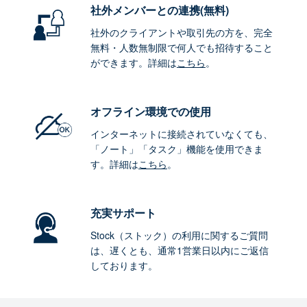
社外メンバーとの連携
(無料)
社外のクライアントや取引先の方を、完全
無料・人数無制限で何人でも招待すること
ができます。詳細は
こちら
。
オフライン環境
での使用
インターネットに接続されていなくても、
「ノート」「タスク」機能を使用できま
す。詳細は
こちら
。
充実サポート
Stock（ストック）の利用に関するご質問
は、遅くとも、通常1営業日以内にご返信
しております。