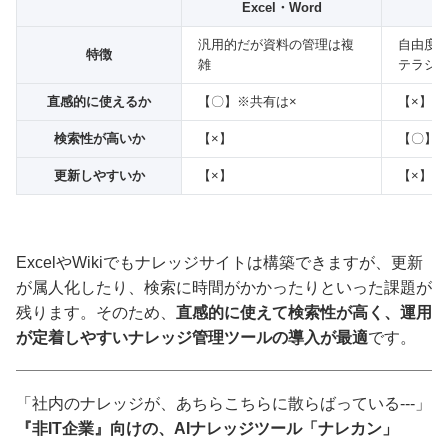
Excel・Word
汎用的だが資料の管理は複
自由度が
特徴
雑
テラシ
直感的に使えるか
【〇】※共有は×
【×】
検索性が高いか
【×】
【〇】
更新しやすいか
【×】
【×】
ExcelやWikiでもナレッジサイトは構築できますが、更新
が属人化したり、検索に時間がかかったりといった課題が
残ります。そのため、
直感的に使えて検索性が高く、運用
が定着しやすいナレッジ管理ツールの導入が最適
です。
「社内のナレッジが、あちらこちらに散らばっている---」
『非IT企業』向けの、AIナレッジツール「ナレカン」