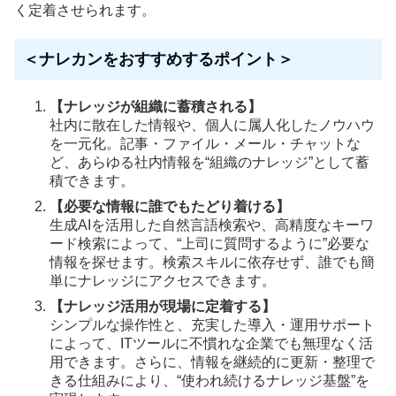
く定着させられます。
＜ナレカンをおすすめするポイント＞
【ナレッジが組織に蓄積される】
社内に散在した情報や、個人に属人化したノウハウ
を一元化。記事・ファイル・メール・チャットな
ど、あらゆる社内情報を“組織のナレッジ”として蓄
積できます。
【必要な情報に誰でもたどり着ける】
生成AIを活用した自然言語検索や、高精度なキーワ
ード検索によって、“上司に質問するように”必要な
情報を探せます。検索スキルに依存せず、誰でも簡
単にナレッジにアクセスできます。
【ナレッジ活用が現場に定着する】
シンプルな操作性と、充実した導入・運用サポート
によって、ITツールに不慣れな企業でも無理なく活
用できます。さらに、情報を継続的に更新・整理で
きる仕組みにより、“使われ続けるナレッジ基盤”を