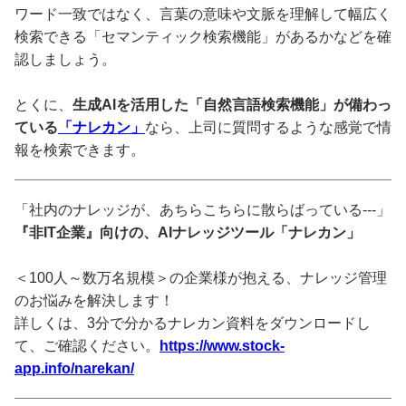
ワード一致ではなく、言葉の意味や文脈を理解して幅広く
検索できる「セマンティック検索機能」があるかなどを確
認しましょう。
とくに、
生成AIを活用した「自然言語検索機能」が備わっ
ている
「ナレカン」
なら、上司に質問するような感覚で情
報を検索できます。
「社内のナレッジが、あちらこちらに散らばっている---」
『非IT企業』向けの、AIナレッジツール「ナレカン」
＜100人～数万名規模＞の企業様が抱える、ナレッジ管理
のお悩みを解決します！
詳しくは、3分で分かるナレカン資料をダウンロードし
て、ご確認ください。
https://www.stock-
app.info/narekan/