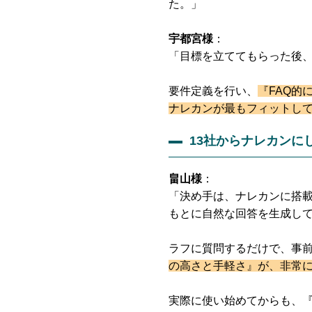
た。」
宇都宮様
：
「目標を立ててもらった後、
要件定義を行い、
『FAQ的
ナレカンが最もフィットし
13社からナレカンに
畠山様
：
「決め手は、ナレカンに搭載
もとに自然な回答を生成し
ラフに質問するだけで、事
の高さと手軽さ』が、非常
実際に使い始めてからも、