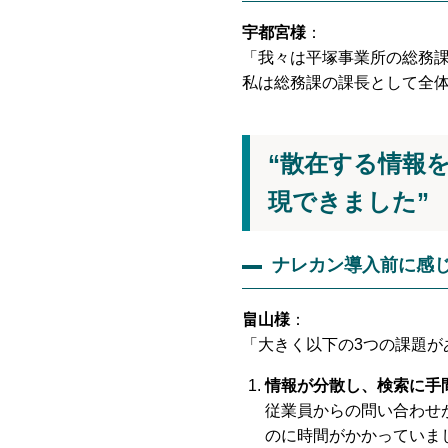
宇都宮様
：
「我々は平塚事業所の総務
私は総務課の課長として全
“散在する情報
現できました”
ナレカン導入前に感
畠山様
：
「大きく以下の3つの課題が
情報が分散し、検索に手
従業員からの問い合わせ
のに時間がかかっていま