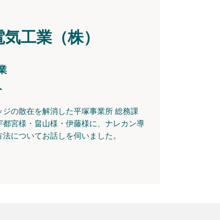
電気工業（株）
業
人
ッジの散在を解消した平塚事業所 総務課
宇都宮様・畠山様・伊藤様に、ナレカン導
方法についてお話しを伺いました。