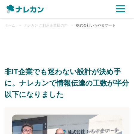
ホーム
＞
ナレカン ご利用企業様の声
＞
株式会社いちやまマート
ご利用プラン
AI機能
非IT企業でも迷わない設計が決め手
ご利用企業様の声
に。ナレカンで情報伝達の工数が半分
以下になりました
セキュリティ
充実サポート