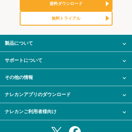
資料ダウンロード
無料トライアル
製品について
ご利用プラン
サポートについて
ナレカンに関するお問い合わせ
AI機能
その他の情報
運営会社
よくある質問
ご利用企業様の声
ナレカンアプリのダウンロード
スマホ・タブレットアプリをダウンロード
ナレカン公式ブログ
充実サポート
セキュリティ
ナレカンご利用者様向け
ログイン
iPhoneアプリ
セミナー一覧
資料をダウンロードする