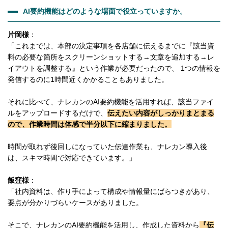
AI要約機能はどのような場面で役立っていますか。
片岡様
：
「これまでは、本部の決定事項を各店舗に伝えるまでに『該当資
料の必要な箇所をスクリーンショットする→文章を追加する→レ
イアウトを調整する』という作業が必要だったので、 1つの情報を
発信するのに1時間近くかかることもありました。
それに比べて、ナレカンのAI要約機能を活用すれば、該当ファイ
ルをアップロードするだけで、
伝えたい内容がしっかりまとまる
ので、作業時間は体感で半分以下に縮まりました。
時間が取れず後回しになっていた伝達作業も、ナレカン導入後
は、スキマ時間で対応できています。」
飯窪様
：
「社内資料は、作り手によって構成や情報量にばらつきがあり、
要点が分かりづらいケースがありました。
そこで、ナレカンのAI要約機能を活用し、作成した資料から
『伝