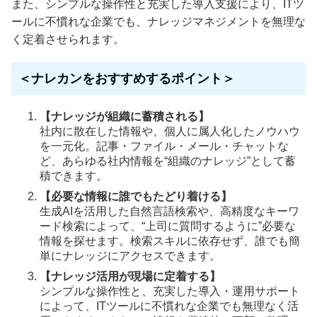
また、シンプルな操作性と充実した導入支援により、ITツ
ールに不慣れな企業でも、ナレッジマネジメントを無理な
く定着させられます。
＜ナレカンをおすすめするポイント＞
【ナレッジが組織に蓄積される】
社内に散在した情報や、個人に属人化したノウハウ
を一元化。記事・ファイル・メール・チャットな
ど、あらゆる社内情報を“組織のナレッジ”として蓄
積できます。
【必要な情報に誰でもたどり着ける】
生成AIを活用した自然言語検索や、高精度なキーワ
ード検索によって、“上司に質問するように”必要な
情報を探せます。検索スキルに依存せず、誰でも簡
単にナレッジにアクセスできます。
【ナレッジ活用が現場に定着する】
シンプルな操作性と、充実した導入・運用サポート
によって、ITツールに不慣れな企業でも無理なく活