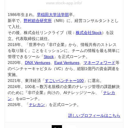
www.stock-app.info/
1986年生まれ。
早稲田大学法学部
卒。
新卒で、
野村総合研究所
（NRI）に、経営コンサルタントとし
て入社。
その後、株式会社リンクライブ（現：
株式会社Stock
）を設
立。代表取締役に就任。
2018年、「世界中の『非IT企業』から、情報共有のストレス
を取り除く」ことをミッションに、チームの情報を最も簡単に
管理できるツール「
Stock
」を正式ローンチ。
2020年、
DNX Ventures
、
East Ventures
、
マネーフォワード
等
のベンチャーキャピタル（VC）から、総額1億円の資金調達を
実施。
2021年、東洋経済「
すごいベンチャー100
」に選出。
2024年、100名～数万名規模の企業のナレッジ管理の課題解決
のために『非IT企業』向けの、AIナレッジツール、「
ナレカ
ン
」をαローンチ。
2026年、「
ナレカン
」を正式ローンチ。
詳しいプロフィールはこちら