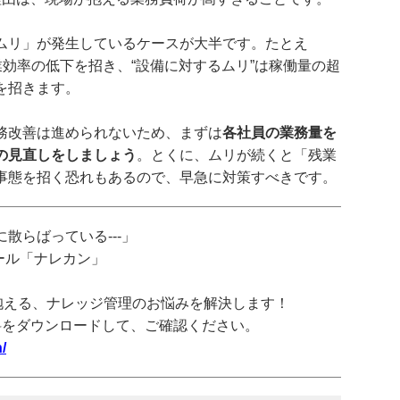
ムリ」が発生しているケースが大半です。たとえ
業効率の低下を招き、“設備に対するムリ”は稼働量の超
を招きます。
務改善は進められないため、まずは
各社員の業務量を
の見直しをしましょう
。とくに、ムリが続くと「残業
事態を招く恐れもあるので、早急に対策すべきです。
散らばっている---」
ツール「ナレカン」
抱える、ナレッジ管理のお悩みを解決します！
料をダウンロードして、ご確認ください。
/