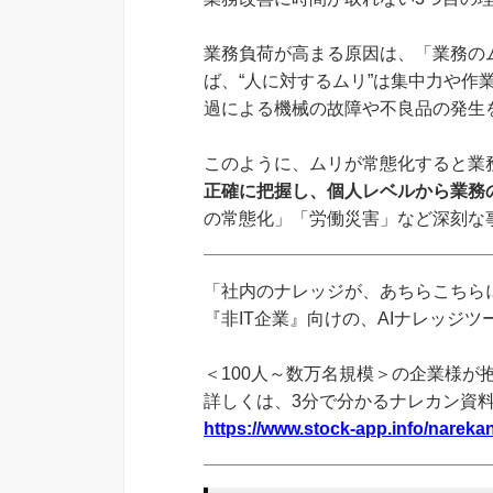
業務負荷が高まる原因は、「業務の
ば、“人に対するムリ”は集中力や作
過による機械の故障や不良品の発生
このように、ムリが常態化すると業
正確に把握し、個人レベルから業務
の常態化」「労働災害」など深刻な
「社内のナレッジが、あちらこちらに
『非IT企業』向けの、AIナレッジ
＜100人～数万名規模＞の企業様が
詳しくは、3分で分かるナレカン資
https://www.stock-app.info/narekan