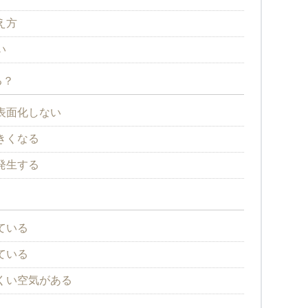
え方
い
る？
表面化しない
きくなる
発生する
？
ている
ている
くい空気がある