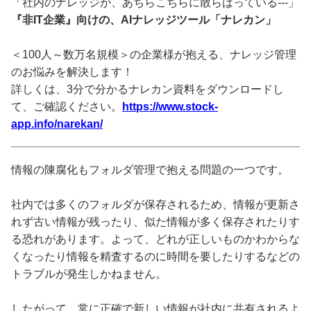
「社内のナレッジが、あちらこちらに散らばっている---」
『非IT企業』向けの、AIナレッジツール「ナレカン」
＜100人～数万名規模＞の企業様が抱える、ナレッジ管理
のお悩みを解決します！
詳しくは、3分で分かるナレカン資料をダウンロードし
て、ご確認ください。
https://www.stock-
app.info/narekan/
情報の陳腐化もフォルダ管理で抱える問題の一つです。
社内では多くのフォルダが保存されるため、情報が更新さ
れず古い情報が残ったり、似た情報が多く保存されたりす
る恐れがあります。よって、どれが正しいものかわからな
くなったり情報を精査するのに時間を要したりするなどの
トラブルが発生しかねません。
したがって、常に正確で新しい情報が社内に共有されるよ