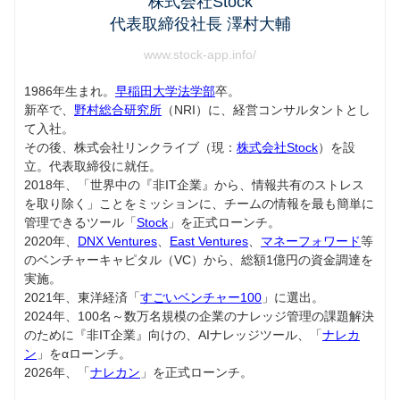
株式会社Stock
代表取締役社長 澤村大輔
www.stock-app.info/
1986年生まれ。
早稲田大学法学部
卒。
新卒で、
野村総合研究所
（NRI）に、経営コンサルタントとし
て入社。
その後、株式会社リンクライブ（現：
株式会社Stock
）を設
立。代表取締役に就任。
2018年、「世界中の『非IT企業』から、情報共有のストレス
を取り除く」ことをミッションに、チームの情報を最も簡単に
管理できるツール「
Stock
」を正式ローンチ。
2020年、
DNX Ventures
、
East Ventures
、
マネーフォワード
等
のベンチャーキャピタル（VC）から、総額1億円の資金調達を
実施。
2021年、東洋経済「
すごいベンチャー100
」に選出。
2024年、100名～数万名規模の企業のナレッジ管理の課題解決
のために『非IT企業』向けの、AIナレッジツール、「
ナレカ
ン
」をαローンチ。
2026年、「
ナレカン
」を正式ローンチ。