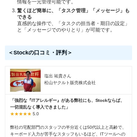
情報を一元管理可能です。
驚くほど簡単に、「タスク管理」「メッセージ」も
できる
直感的な操作で、「タスクの担当者・期日の設定」
と「メッセージでのやりとり」が可能です。
＜Stockの口コミ・評判＞
塩出 祐貴さん
松山ヤクルト販売株式会社
「強烈な『ITアレルギー』がある弊社にも、Stockならば、
一切混乱なく導入できました」
★★★★★
5.0
弊社の宅配部門のスタッフの半分近くは50代以上と高齢で、
キーボード入力が苦手なスタッフもいるほど、ITツールへの