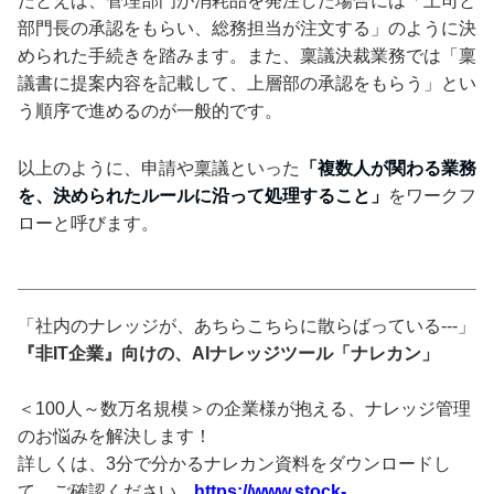
たとえば、管理部門が消耗品を発注した場合には「上司と
部門長の承認をもらい、総務担当が注文する」のように決
められた手続きを踏みます。また、稟議決裁業務では「稟
議書に提案内容を記載して、上層部の承認をもらう」とい
う順序で進めるのが一般的です。
以上のように、申請や稟議といった
「複数人が関わる業務
を、決められたルールに沿って処理すること」
をワークフ
ローと呼びます。
「社内のナレッジが、あちらこちらに散らばっている---」
『非IT企業』向けの、AIナレッジツール「ナレカン」
＜100人～数万名規模＞の企業様が抱える、ナレッジ管理
のお悩みを解決します！
詳しくは、3分で分かるナレカン資料をダウンロードし
て、ご確認ください。
https://www.stock-