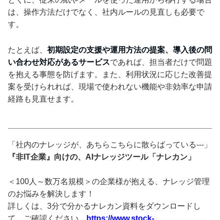
は、操作方法だけでなく、社内ルールの見直しも必要で
す。
たとえば、
初期設定の支援や運用方法の提案、導入後の問
い合わせ対応があるサービス
であれば、担当者だけで問題
を抱える事態を防げます。また、利用状況に応じた改善提
案を受けられれば、現場で使われない機能や非効率な申請
経路も見直せます。
「社内のナレッジが、あちらこちらに散らばっている---」
『非IT企業』向けの、AIナレッジツール「ナレカン」
＜100人～数万名規模＞の企業様が抱える、ナレッジ管理
のお悩みを解決します！
詳しくは、3分で分かるナレカン資料をダウンロードし
て、ご確認ください。
https://www.stock-