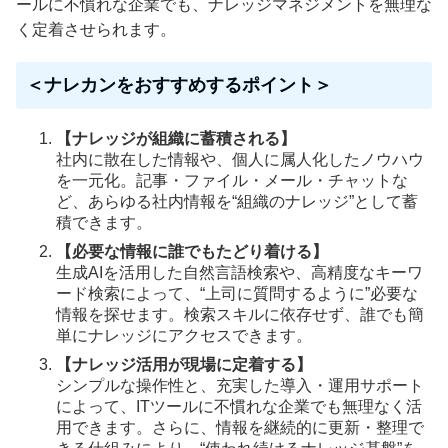
ールに不慣れな企業でも、ナレッジマネジメントを無理な
く定着させられます。
＜ナレカンをおすすめするポイント＞
【ナレッジが組織に蓄積される】
社内に散在した情報や、個人に属人化したノウハウ
を一元化。記事・ファイル・メール・チャットな
ど、あらゆる社内情報を“組織のナレッジ”として蓄
積できます。
【必要な情報に誰でもたどり着ける】
生成AIを活用した自然言語検索や、高精度なキーワ
ード検索によって、“上司に質問するように”必要な
情報を探せます。検索スキルに依存せず、誰でも簡
単にナレッジにアクセスできます。
【ナレッジ活用が現場に定着する】
シンプルな操作性と、充実した導入・運用サポート
によって、ITツールに不慣れな企業でも無理なく活
用できます。さらに、情報を継続的に更新・整理で