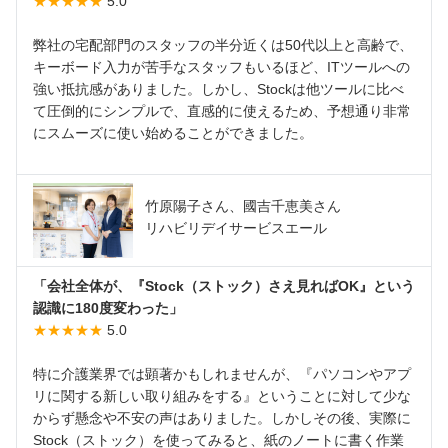
★★★★★
5.0
弊社の宅配部門のスタッフの半分近くは50代以上と高齢で、
キーボード入力が苦手なスタッフもいるほど、ITツールへの
強い抵抗感がありました。しかし、Stockは他ツールに比べ
て圧倒的にシンプルで、直感的に使えるため、予想通り非常
にスムーズに使い始めることができました。
竹原陽子さん、國吉千恵美さん
リハビリデイサービスエール
「会社全体が、『Stock（ストック）さえ見ればOK』という
認識に180度変わった」
★★★★★
5.0
特に介護業界では顕著かもしれませんが、『パソコンやアプ
リに関する新しい取り組みをする』ということに対して少な
からず懸念や不安の声はありました。しかしその後、実際に
Stock（ストック）を使ってみると、紙のノートに書く作業