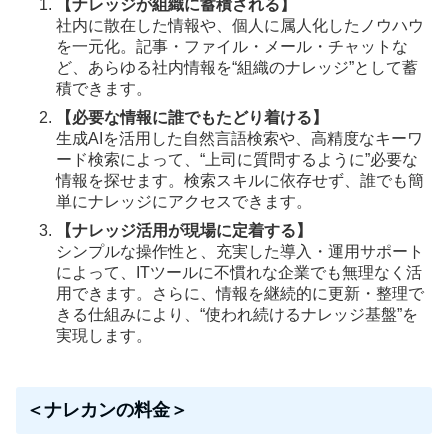
【ナレッジが組織に蓄積される】
社内に散在した情報や、個人に属人化したノウハウ
を一元化。記事・ファイル・メール・チャットな
ど、あらゆる社内情報を“組織のナレッジ”として蓄
積できます。
【必要な情報に誰でもたどり着ける】
生成AIを活用した自然言語検索や、高精度なキーワ
ード検索によって、“上司に質問するように”必要な
情報を探せます。検索スキルに依存せず、誰でも簡
単にナレッジにアクセスできます。
【ナレッジ活用が現場に定着する】
シンプルな操作性と、充実した導入・運用サポート
によって、ITツールに不慣れな企業でも無理なく活
用できます。さらに、情報を継続的に更新・整理で
きる仕組みにより、“使われ続けるナレッジ基盤”を
実現します。
＜ナレカンの料金＞