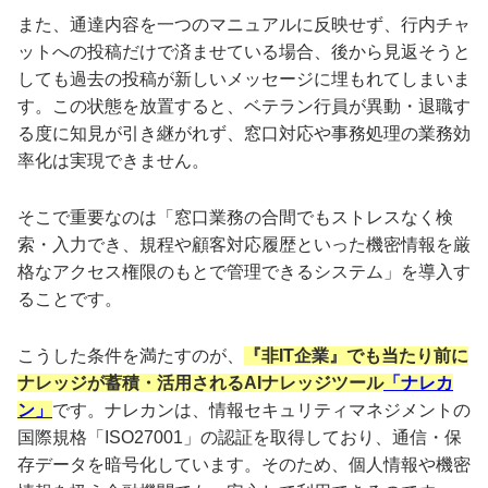
また、通達内容を一つのマニュアルに反映せず、行内チャ
ットへの投稿だけで済ませている場合、後から見返そうと
しても過去の投稿が新しいメッセージに埋もれてしまいま
す。この状態を放置すると、ベテラン行員が異動・退職す
る度に知見が引き継がれず、窓口対応や事務処理の業務効
率化は実現できません。
そこで重要なのは「窓口業務の合間でもストレスなく検
索・入力でき、規程や顧客対応履歴といった機密情報を厳
格なアクセス権限のもとで管理できるシステム」を導入す
ることです。
こうした条件を満たすのが、
『非IT企業』でも当たり前に
ナレッジが蓄積・活用されるAIナレッジツール
「ナレカ
ン」
です。ナレカンは、情報セキュリティマネジメントの
国際規格「ISO27001」の認証を取得しており、通信・保
存データを暗号化しています。そのため、個人情報や機密