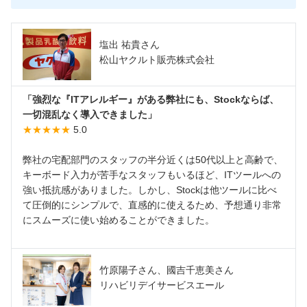
塩出 祐貴さん
松山ヤクルト販売株式会社
「強烈な『ITアレルギー』がある弊社にも、Stockならば、
一切混乱なく導入できました」
★★★★★
5.0
弊社の宅配部門のスタッフの半分近くは50代以上と高齢で、
キーボード入力が苦手なスタッフもいるほど、ITツールへの
強い抵抗感がありました。しかし、Stockは他ツールに比べ
て圧倒的にシンプルで、直感的に使えるため、予想通り非常
にスムーズに使い始めることができました。
竹原陽子さん、國吉千恵美さん
リハビリデイサービスエール