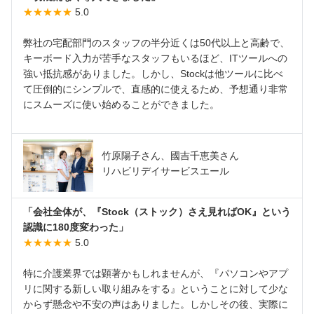
★★★★★
5.0
弊社の宅配部門のスタッフの半分近くは50代以上と高齢で、
キーボード入力が苦手なスタッフもいるほど、ITツールへの
強い抵抗感がありました。しかし、Stockは他ツールに比べ
て圧倒的にシンプルで、直感的に使えるため、予想通り非常
にスムーズに使い始めることができました。
竹原陽子さん、國吉千恵美さん
リハビリデイサービスエール
「会社全体が、『Stock（ストック）さえ見ればOK』という
認識に180度変わった」
★★★★★
5.0
特に介護業界では顕著かもしれませんが、『パソコンやアプ
リに関する新しい取り組みをする』ということに対して少な
からず懸念や不安の声はありました。しかしその後、実際に