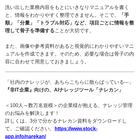
洗い出した業務内容をもとにいきなりマニュアルを書く
と、情報をわかりやすく整理できません。そこで、
「手
順」「分量」「トラブル対応」など、項目ごとに情報を整
理して骨子を準備する
ことが大切です。
また、画像や参考資料があると視覚的にわかりやすいマニ
ュアルを作成できます。そのため、必要な場合は骨子の内
容に合わせて用意しておきましょう。
「社内のナレッジが、あちらこちらに散らばっている---」
『非IT企業』向けの、AIナレッジツール「ナレカン」
＜100人～数万名規模＞の企業様が抱える、ナレッジ管理
のお悩みを解決します！
詳しくは、3分で分かるナレカン資料をダウンロードし
て、ご確認ください。
https://www.stock-
app.info/narekan/