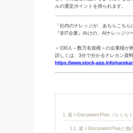
ルの選定ポイントを得られます。
「社内のナレッジが、あちらこちらに
『非IT企業』向けの、AIナレッジ
＜100人～数万名規模＞の企業様が
詳しくは、3分で分かるナレカン資
https://www.stock-app.info/narekan
1
楽々Document Plus（ら
1.1
楽々Document Plu