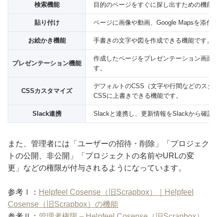
検索機能
目的のページをすぐに探し出すための機能
貼り付け
ページに画像や動画、Google Mapsを添
お絵かき機能
手書きの文字や図を作成できる機能です。
作成したページをプレゼンテーション画面
プレゼンテーション機能
す。
デフォルトのCSS（文字や行間などのスタ
CSSカスタマイズ
CSSに上書きできる機能です。
Slack連携
Slackと連携し、更新情報をSlackから確
また、管理者には「ユーザーの招待・削除」「プロジェク
トの公開、非公開」「プロジェクトの名前やURLの変
更」などの権限が付与されるようになっています。
参考Ⅰ：
Helpfeel Cosense（旧Scrapbox）｜Helpfeel
Cosense（旧Scrapbox）の機能
参考Ⅱ：
管理者権限 – Helpfeel Cosense（旧Scrapbox）